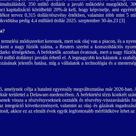
timalizálásból, 350 millió dollárát a javuló működési margókból, 300
i kapitalizáció körülbelül 20%-át kell, hogy képviselje, ami egyérte
lékot tervez 0,315 dollár/részvény értékben, valamint több mint 5 milli
 likviditása pedig 4,4 milliárd dollár 2025. szeptember 30-án.23 [3]
ma?
termelési módszereket keresnek, mert sok olaj van a piacon, és a nyere
kkent a nagy fúziók száma, a Reuters szerint a konszolidációs nyomá
adarko térségekben. A befektetők azonban óvatosak, mert a nagy fúzi
0 millió dollárnyi javulás érhető el. A legnagyobb kockázatok a szabály
dozásának jelentős hatása, míg a vállalatok a technológia és a mestersé
 amelynek célja a hatalmi egyensúly megváltoztatása már 2026-ban. Az
ektár területtel a Delaware-medencében. A befektetési tézis konkrét szá
fizessenek vissza a részvényeseknek osztalék és részvény-visszavásárlás
az integráció következményeit, valamint az olaj- és gázárak ingadozás
tosít, akkor ez az elmúlt évek egyik legfontosabb mérföldköve lehet az 