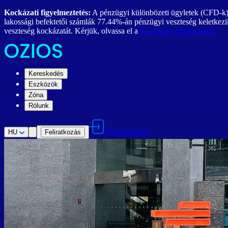
Kockázati figyelmeztetés:
A pénzügyi különbözeti ügyletek (CFD-k) ös
lakossági befektetői számlák 77.44%-án pénzügyi veszteség keletk
veszteség kockázatát. Kérjük, olvassa el a
Kockázati Tájékoztatót.
Kereskedés
Eszközök
Zóna
Rólunk
Bejelentkezés
HU
Feliratkozás