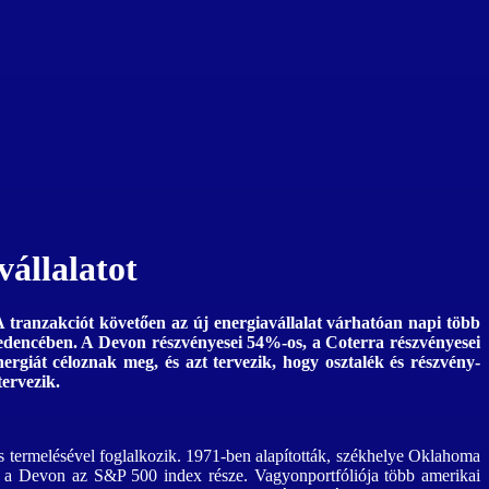
vállalatot
A tranzakciót követően az új energiavállalat várhatóan napi több
e-medencében. A Devon részvényesei 54%-os, a Coterra részvényesei
ergiát céloznak meg, és azt tervezik, hogy osztalék és részvény-
tervezik.
és termelésével foglalkozik. 1971-ben alapították, székhelye Oklahoma
s a Devon az S&P 500 index része. Vagyonportfóliója több amerikai