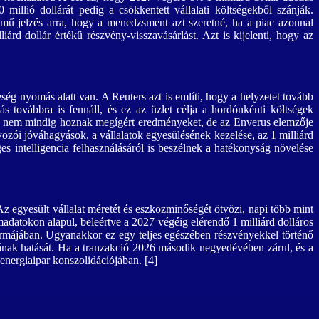
 millió dollárát pedig a csökkentett vállalati költségekből szánják.
lmű jelzés arra, hogy a menedzsment azt szeretné, ha a piac azonnal
árd dollár értékű részvény-visszavásárlást. Azt is kijelenti, hogy az
ség nyomás alatt van. A Reuters azt is említi, hogy a helyzetet tovább
s továbbra is fennáll, és ez az üzlet célja a hordónkénti költségek
ók nem mindig hoznak megígért eredményeket, de az Enverus elemzője
ozói jóváhagyások, a vállalatok egyesülésének kezelése, az 1 milliárd
ges intelligencia felhasználásáról is beszélnek a hatékonyság növelése
 egyesült vállalat méretét és eszközminőségét ötvözi, napi több mint
madatokon alapul, beleértve a 2027 végéig elérendő 1 milliárd dolláros
 formájában. Ugyanakkor ez egy teljes egészében részvényekkel történő
ának hatását. Ha a tranzakció 2026 második negyedévében zárul, és a
energiaipar konszolidációjában. [4]