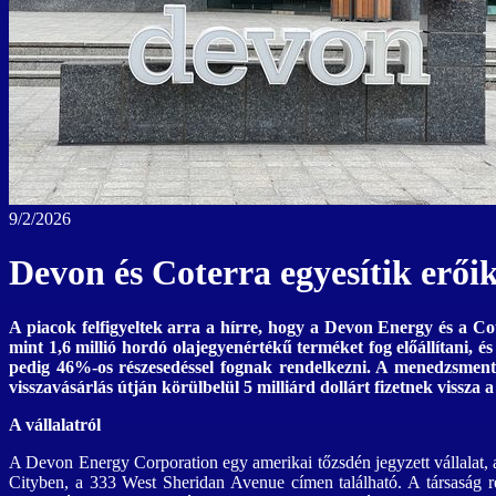
9/2/2026
Devon és Coterra egyesítik erőik
A piacok felfigyeltek arra a hírre, hogy a Devon Energy és a Co
mint 1,6 millió hordó olajegyenértékű terméket fog előállítani, 
pedig 46%-os részesedéssel fognak rendelkezni. A menedzsment az
visszavásárlás útján körülbelül 5 milliárd dollárt fizetnek vissz
A vállalatról
A Devon Energy Corporation egy amerikai tőzsdén jegyzett vállalat, a
Cityben, a 333 West Sheridan Avenue címen található. A társaság 