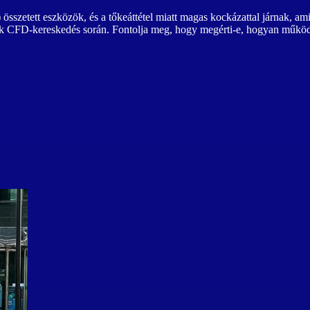
szetett eszközök, és a tőkeáttétel miatt magas kockázattal járnak, ami
ezik CFD-kereskedés során. Fontolja meg, hogy megérti-e, hogyan mű