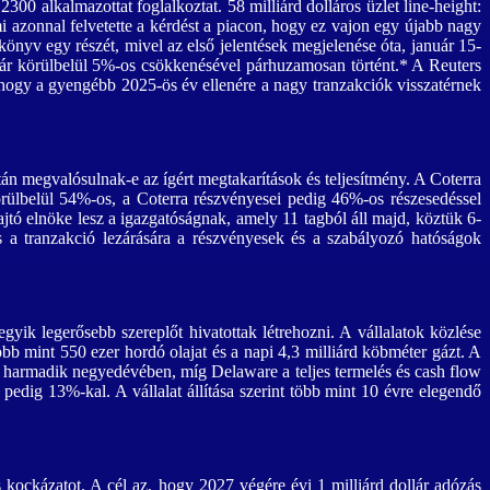
00 alkalmazottat foglalkoztat. 58 milliárd dolláros üzlet line-height:
mi azonnal felvetette a kérdést a piacon, hogy ez vajon egy újabb nagy
könyv egy részét, mivel az első jelentések megjelenése óta, január 15-
ajár körülbelül 5%-os csökkenésével párhuzamosan történt.* A Reuters
 hogy a gyengébb 2025-ös év ellenére a nagy tranzakciók visszatérnek
án megvalósulnak-e az ígért megtakarítások és teljesítmény. A Coterra
rülbelül 54%-os, a Coterra részvényesei pedig 46%-os részesedéssel
tó elnöke lesz a igazgatóságnak, amely 11 tagból áll majd, köztük 6-
 a tranzakció lezárására a részvényesek és a szabályozó hatóságok
ik legerősebb szereplőt hivatottak létrehozni. A vállalatok közlése
bb mint 550 ezer hordó olajat és a napi 4,3 milliárd köbméter gázt. A
5 harmadik negyedévében, míg Delaware a teljes termelés és cash flow
dig 13%-kal. A vállalat állítása szerint több mint 10 évre elegendő
 kockázatot. A cél az, hogy 2027 végére évi 1 milliárd dollár adózás