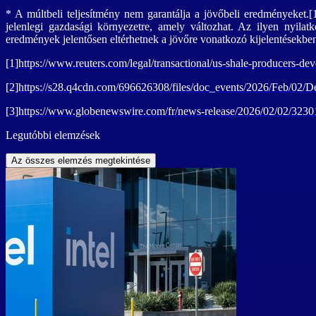
* A múltbeli teljesítmény nem garantálja a jövőbeli eredményeket.[
jelenlegi gazdasági környezetre, amely változhat. Az ilyen nyilat
eredmények jelentősen eltérhetnek a jövőre vonatkozó kijelentésekben
[1]
https://www.reuters.com/legal/transactional/us-shale-producers-de
[2]
https://s28.q4cdn.com/696626308/files/doc_events/2026/Feb/02/D
[3]
https://www.globenewswire.com/fr/news-release/2026/02/02/323010
Legutóbbi elemzések
Az összes elemzés megtekintése