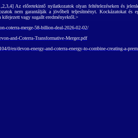
1,2,3,4] Az előretekintő nyilatkozatok olyan feltételezéseken és jele
kozatok nem garantálják a jövőbeli teljesítményt. Kockázatokat és 
 kifejezett vagy sugallt eredményektől.>
von-coterra-merge-58-billion-deal-2026-02-02/
evon-and-Coterra-Transformative-Merger.pdf
4/0/en/devon-energy-and-coterra-energy-to-combine-creating-a-premie