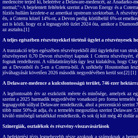
medencére terjed ki, beleértve a Delaware-medencét, az Anadarko-meden
normal;">
A bejelentett feltételek szerint a Devon Energy és a Coterr
fúziós hullám kezdete-e az amerikai upstream szektorban. A részvények
én, a Coterra közel 14%-ot, a Devon pedig körülbelül 6%-ot emelkede
azt is közli, hogy ez a legnagyobb üzlet 2024 óta, amikor a Diamond
az asztalra.[1]
A teljes egészében részvényekkel történő ügylet a részvényesek ho
A tranzakció teljes egészében részvényekből álló ügyletként van stru
részvényesei 0,70 Devon részvényt kapnak 1 Coterra részvényért, é
fognak rendelkezni. A vállalatirányítás úgy lesz kialakítva, hogy C
an a Devonból és 5-en a Coterra-ból. A székhely Houstonban lesz,
jóváhagyását követően 2026 második negyedévében kerül sor.[2]
[1]
A Delaware-medence a kulcsfontosságú terület, 746 ezer hektárral
A legfontosabb érv az eszközök mérete és minősége, amelyek az egye
szerint a 2025 harmadik negyedévére vonatkozó pro forma termelés meg
legnagyobb súllyal Delaware rendelkezik, ahol a prezentáció szerint
több mint 50%-át adja, és a termelés megoszlása szerint Delaware 5
kiváló minőségű tartalékkal rendelkezik, és sok új kút még 40 dollár a
Szinergiák, osztalékok és részvény-visszavásárlások
A befektetési tézis legnehezebb része azoknak a számoknak a bemutat