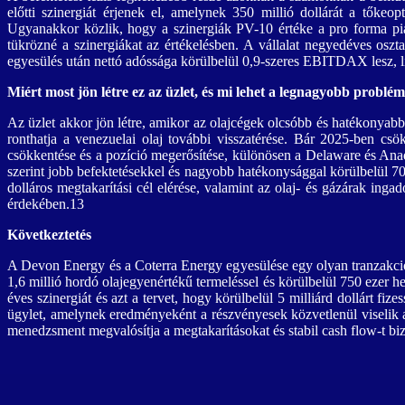
előtti szinergiát érjenek el, amelynek 350 millió dollárát a tőkeop
Ugyanakkor közlik, hogy a szinergiák PV-10 értéke a pro forma piac
tükrözné a szinergiákat az értékelésben. A vállalat negyedéves oszta
egyesülés után nettó adóssága körülbelül 0,9-szeres EBITDAX lesz,
Miért most jön létre ez az üzlet, és mi lehet a legnagyobb problé
Az üzlet akkor jön létre, amikor az olajcégek olcsóbb és hatékonyabb 
ronthatja a venezuelai olaj további visszatérése. Bár 2025-ben csö
csökkentése és a pozíció megerősítése, különösen a Delaware és An
szerint jobb befektetésekkel és nagyobb hatékonysággal körülbelül 70
dolláros megtakarítási cél elérése, valamint az olaj- és gázárak inga
érdekében.13
Következtetés
A Devon Energy és a Coterra Energy egyesülése egy olyan tranzakció,
1,6 millió hordó olajegyenértékű termeléssel és körülbelül 750 ezer h
éves szinergiát és azt a tervet, hogy körülbelül 5 milliárd dollárt 
ügylet, amelynek eredményeként a részvényesek közvetlenül viselik 
menedzsment megvalósítja a megtakarításokat és stabil cash flow-t biz