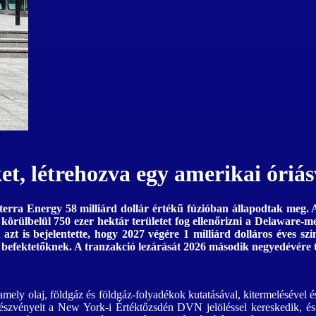
et, létrehozva egy amerikai óriás
terra Energy 58 milliárd dollár értékű fúzióban állapodtak meg. 
és körülbelül 750 ezer hektár területet fog ellenőrizni a Delawar
t is bejelentette, hogy 2027 végére 1 milliárd dolláros éves szin
a a befektetőknek. A tranzakció lezárását 2026 második negyedévére 
mely olaj, földgáz és földgáz-folyadékok kutatásával, kitermelésével 
részvényeit a New York-i Értéktőzsdén DVN jelöléssel kereskedik, é