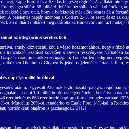
cét, Eagle Fordot és a Sziklás-hegység régióját. A vállalat mintegy 23
a Energy egyesülése 58 milliárd dollárra becsülhető vállalati értéken, a
 reakciója arra utalt, hogy a befektetők már előre beárazták a forgató
tt. A bejelentés napján azonban a Coterra 2,4%-ot esett, és ez az ol
back 26 milliárd dollárért megvásárolta az Endeavort, ami azt mutatja,
zamát az integráció sikeréhez köti
kturálva, amely közvetlenül köti a végső hozamot ahhoz, hogy a fúzió ut
s a tranzakció lezárását követően a Devon részvényesei várhatóan kö
lay Gaspar maradjon elnök-vezérigazgató, Tom Jorden pedig nem végrehaj
 miközben Oklahoma Cityben is jelentős jelenlétet tartanak fenn, és
 és napi 1,6 millió hordóval
sülés után az Egyesült Államok legfontosabb palagáz-régióiban az egy
haladta a napi 1,6 millió hordó olajegyenértéket, beleértve a napi tö
 746 ezer hektár és 863 ezer hordó napi pro forma termelés várható 202
3%-ot, Marcellus 20%-ot, Anadarko és Eagle Ford 14%-kal, a Rockies pe
latti hordónkénti olajáron is gazdaságos.2
[3]
[2]
ásán alapul, amelyek igazolják a tranzakció méretét és az integrációs