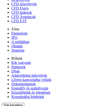
CFD részvények
CFD Forex
CFD Indexek
CFD Árupiacok
CFD ETF
Zóna
Elemzések
IPO
A médiában
Oktatás
Stratégia
Rólunk
Kik vagyunk
Partnerek
Díjak
Adatvédelmi irányelvek
Lépjen kapcsolatba velünk
Dokumentumok
Engedély és szabályozás
Közzétételek és jelentések
Kereskedési feltételek
Süti kezelése