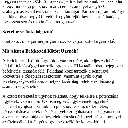
Legyen része az OZIOS növekvő partnerhálózatának, és használja
ki egy minőségi pénzügyi márka erejét, amelyet a CySEC
szabályozás és sokéves tapasztalat támogat. Partnerprogramunk úgy
lett kialakítva, hogy Ön velünk együtt fejlődhessen – átláthatóan,
tisztességesen és maximális támogatással.
Szeretne velünk dolgozni?
Csatlakozzon a partnerprogramhoz, és váljon kötött ügynökké.
Mit jelent a Befektetési Kötött Ügynök?
A Befektetési Kötött Ügynök olyan személy, aki teljes és feltétel
nélküli felelősséggel tartozik egy másik EU-tagállamban bejegyzett
befektetési társaság felé. Feladatai közé tartozik a pénzügyi
közvetítés a tőkepiaci szektorban, valamint egyéb olyan
tevékenységek ellátása, amelyek kizárólag befektetési társaság
számára végezhetők.
A kötött befektetési ügynök feladata, hogy felkeltse a potenciális
ügyfelek, valamint az Ozios meglévő ügyfeleinek figyelmét,
tanácsot nyújtson számukra a pénzügyi eszközök területén,
népszerűsítse a befektetési és egyéb szolgáltatásokat. Ugyanakkor
átveszi és továbbítja az ügyfelek kereskedési megbízásait, amelyek
az Ozios által kínált pénzügyi eszközökhöz kapcsolódnak.