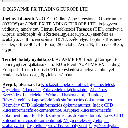
© 2025 APME FX TRADING EUROPE LTD
Jogi nyilatkozat:
Az O.Z.I. Online Zone Investment Opportunities
(OZIOS) az APME FX TRADING EUROPE LTD. bejegyzett
védjegye, amely egy Ciprusi Befektetési Társaság (CIF), amelyet a
Ciprusi Értékpapír- és Tőzsdefelügyelet (CySEC) ellenőriz és
szabályoz, CIF licencszáma: 335/17, székhelye: Lophitis Business
Center, Office 404, 4th Floor, 28 October Ave 249, Limassol 3035,
Cyprus.
Területi hatály nyilatkozat:
Az APME FX Trading Europe Ltd.
nem nyújt szolgáltatásokat az EU-n kívül. Az APME FX Trading
Europe Ltd. nem biztosít CFD kereskedést a belga lakóhellyel
rendelkező lakossági ügyfelek számára.
Kérjük, olvassa el a
Kockázati tájékoztatót és figyelmeztetést
,
Ügyfélmegállapodást
,
Adatvédelmi tájékoztatót
,
Általános
Szerződési Feltételeket
,
Weboldal használatot
,
Ebookot
,
Részvényekhez kapcsolódó kulcsinformációs dokumentumot
,
Részvény CFD kulcsinformációs dokumentumot
,
Index CFD
kulcsinformációs dokumentumot
,
Árupiaci kulcsinformációs
dokumentumot
,
ETF kulcsinformációs dokumentumot
,
Forex CFD
kulcsinformációs dokumentumot
,
Megrendelés-végrehajtási
szabályzatot
,
Ügyfélkategorizálási szabályzatot
,
Ügyfélszolgálati