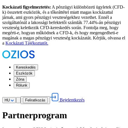
Kockázati figyelmeztetés:
A pénzügyi különbözeti ügyletek (CFD-
k) összetett eszközök, és a tőkeáttétel miatt magas kockázattal
járnak, ami gyors pénzügyi veszteségekhez vezethet. Ennél a
szolgáltatónál a lakossági befektetői számlák 77.44%-án pénzügyi
veszteség keletkezik CFD-kereskedés során. Fontolja meg, hogy
megérti-e, hogyan működnek a CFD-k, és hogy megengedheti-e
magának a magas pénzügyi veszteség kockázatát. Kérjük, olvassa el
a
Kockázati Tájékoztatót.
Kereskedés
Eszközök
Zóna
Rólunk
Bejelentkezés
HU
Feliratkozás
Partnerprogram