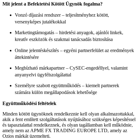
Mit jelent a Befektetési Kötött Ügynök fogalma?
Vonzó díjazási rendszer – teljesítményhez kötött,
versenyképes jutalékokkal
Marketingtámogatás – hirdetési anyagok, ajánlói linkek,
kreatív eszközök és szakmai tanácsadás biztosítása
Online jelentéskészítés – egyéni partnerfelület az eredmények
áttekintésére
Megbízható márkapartner – CySEC-engedéllyel, valamint
anyanyelvi ügyfélszolgálattal
Személyre szabott együttműködés – kiemelt partnerek
számára külön megállapodások lehetősége
Együttműködési feltételek
Minden kötött ügynöknek rendelkeznie kell olyan alkalmazottakkal,
akik a fent említett szolgáltatások nyújtásához szükséges képesítéssel
és tapasztalattal rendelkeznek, és olyan tagállamban kell működnie,
amely nem az APME FX TRADING EUROPE LTD, amely az
Ozios márkát üzemelteti.