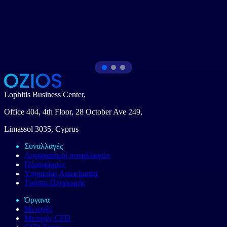
29/6/2026
Shanghai SEER Intelligent Technology: Προχωρά προς την
εισαγωγή στο χρηματιστήριο και στοχεύει να κυριαρχήσει στην
αγορά των αυτόνομων ρομπότ
Lophitis Business Center,
Office 404, 4th Floor, 28 October Ave 249,
Limassol 3035, Cyprus
Συναλλαγές
Λογαριασμοί συναλλαγών
Πλατφόρμες
Υπηρεσία Autochartist
Τρόποι Πληρωμής
Όργανα
Μετοχές
Μετοχές CFD