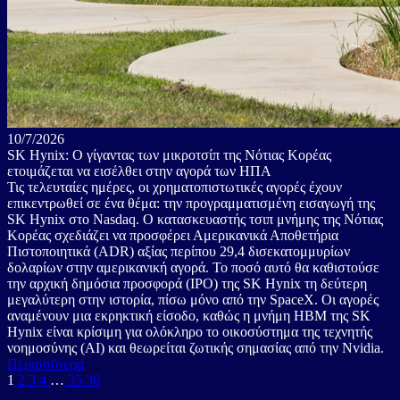
10/7/2026
SK Hynix: Ο γίγαντας των μικροτσίπ της Νότιας Κορέας
ετοιμάζεται να εισέλθει στην αγορά των ΗΠΑ
Τις τελευταίες ημέρες, οι χρηματοπιστωτικές αγορές έχουν
επικεντρωθεί σε ένα θέμα: την προγραμματισμένη εισαγωγή της
SK Hynix στο Nasdaq. Ο κατασκευαστής τσιπ μνήμης της Νότιας
Κορέας σχεδιάζει να προσφέρει Αμερικανικά Αποθετήρια
Πιστοποιητικά (ADR) αξίας περίπου 29,4 δισεκατομμυρίων
δολαρίων στην αμερικανική αγορά. Το ποσό αυτό θα καθιστούσε
την αρχική δημόσια προσφορά (IPO) της SK Hynix τη δεύτερη
μεγαλύτερη στην ιστορία, πίσω μόνο από την SpaceX. Οι αγορές
αναμένουν μια εκρηκτική είσοδο, καθώς η μνήμη HBM της SK
Hynix είναι κρίσιμη για ολόκληρο το οικοσύστημα της τεχνητής
νοημοσύνης (AI) και θεωρείται ζωτικής σημασίας από την Nvidia.
Περισσότερα
1
2
3
4
…
35
36