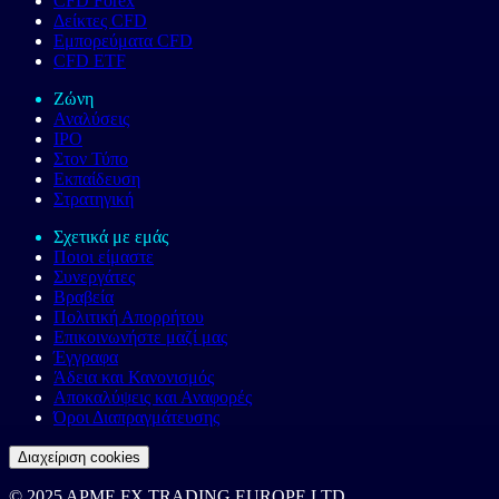
CFD Forex
Δείκτες CFD
Εμπορεύματα CFD
CFD ETF
Ζώνη
Αναλύσεις
IPO
Στον Τύπο
Εκπαίδευση
Στρατηγική
Σχετικά με εμάς
Ποιοι είμαστε
Συνεργάτες
Βραβεία
Πολιτική Απορρήτου
Επικοινωνήστε μαζί μας
Έγγραφα
Άδεια και Κανονισμός
Αποκαλύψεις και Αναφορές
Όροι Διαπραγμάτευσης
Διαχείριση cookies
© 2025 APME FX TRADING EUROPE LTD