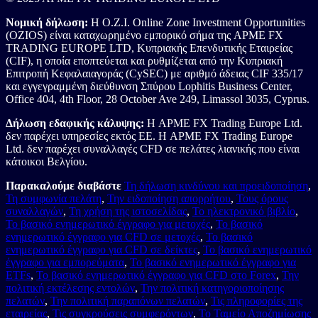
Νομική δήλωση:
Η O.Z.I. Online Zone Investment Opportunities
(OZIOS) είναι καταχωρημένο εμπορικό σήμα της APME FX
TRADING EUROPE LTD, Κυπριακής Επενδυτικής Εταιρείας
(CIF), η οποία εποπτεύεται και ρυθμίζεται από την Κυπριακή
Επιτροπή Κεφαλαιαγοράς (CySEC) με αριθμό άδειας CIF 335/17
και εγγεγραμμένη διεύθυνση Σπύρου Lophitis Business Center,
Office 404, 4th Floor, 28 October Ave 249, Limassol 3035, Cyprus.
Δήλωση εδαφικής κάλυψης:
Η APME FX Trading Europe Ltd.
δεν παρέχει υπηρεσίες εκτός ΕΕ. Η APME FX Trading Europe
Ltd. δεν παρέχει συναλλαγές CFD σε πελάτες λιανικής που είναι
κάτοικοι Βελγίου.
Παρακαλούμε διαβάστε
Τη δήλωση κινδύνου και προειδοποίηση
,
Τη συμφωνία πελάτη
,
Την ειδοποίηση απορρήτου
,
Τους όρους
συναλλαγών
,
Τη χρήση της ιστοσελίδας
,
Το ηλεκτρονικό βιβλίο
,
Το βασικό ενημερωτικό έγγραφο για μετοχές
,
Το βασικό
ενημερωτικό έγγραφο για CFD σε μετοχές
,
Το βασικό
ενημερωτικό έγγραφο για CFD σε δείκτες
,
Το βασικό ενημερωτικό
έγγραφο για εμπορεύματα
,
Το βασικό ενημερωτικό έγγραφο για
ETFs
,
Το βασικό ενημερωτικό έγγραφο για CFD στο Forex
,
Την
πολιτική εκτέλεσης εντολών
,
Την πολιτική κατηγοριοποίησης
πελατών
,
Την πολιτική παραπόνων πελατών
,
Τις πληροφορίες της
εταιρείας
,
Τις συγκρούσεις συμφερόντων
,
Το Ταμείο Αποζημίωσης