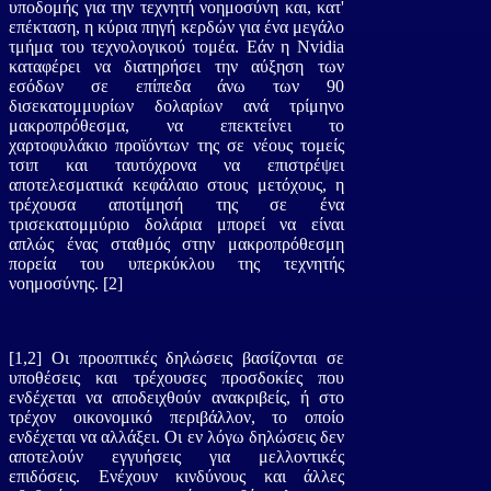
υποδομής για την τεχνητή νοημοσύνη και, κατ'
επέκταση, η κύρια πηγή κερδών για ένα μεγάλο
τμήμα του τεχνολογικού τομέα. Εάν η Nvidia
καταφέρει να διατηρήσει την αύξηση των
εσόδων σε επίπεδα άνω των 90
δισεκατομμυρίων δολαρίων ανά τρίμηνο
μακροπρόθεσμα, να επεκτείνει το
χαρτοφυλάκιο προϊόντων της σε νέους τομείς
τσιπ και ταυτόχρονα να επιστρέψει
αποτελεσματικά κεφάλαιο στους μετόχους, η
τρέχουσα αποτίμησή της σε ένα
τρισεκατομμύριο δολάρια μπορεί να είναι
απλώς ένας σταθμός στην μακροπρόθεσμη
πορεία του υπερκύκλου της τεχνητής
νοημοσύνης. [2]
[1,2] Οι προοπτικές δηλώσεις βασίζονται σε
υποθέσεις και τρέχουσες προσδοκίες που
ενδέχεται να αποδειχθούν ανακριβείς, ή στο
τρέχον οικονομικό περιβάλλον, το οποίο
ενδέχεται να αλλάξει. Οι εν λόγω δηλώσεις δεν
αποτελούν εγγυήσεις για μελλοντικές
επιδόσεις. Ενέχουν κινδύνους και άλλες