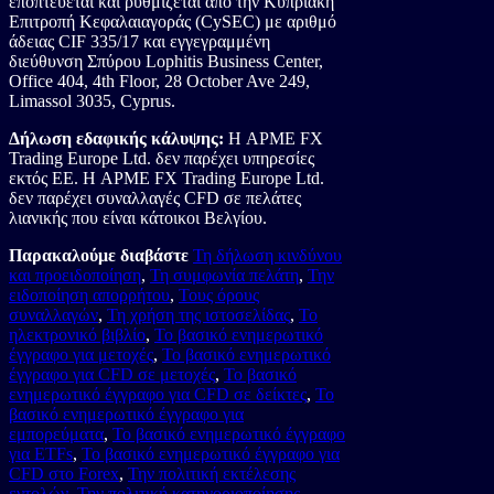
εποπτεύεται και ρυθμίζεται από την Κυπριακή
Επιτροπή Κεφαλαιαγοράς (CySEC) με αριθμό
άδειας CIF 335/17 και εγγεγραμμένη
διεύθυνση Σπύρου Lophitis Business Center,
Office 404, 4th Floor, 28 October Ave 249,
Limassol 3035, Cyprus.
Δήλωση εδαφικής κάλυψης:
Η APME FX
Trading Europe Ltd. δεν παρέχει υπηρεσίες
εκτός ΕΕ. Η APME FX Trading Europe Ltd.
δεν παρέχει συναλλαγές CFD σε πελάτες
λιανικής που είναι κάτοικοι Βελγίου.
Παρακαλούμε διαβάστε
Τη δήλωση κινδύνου
και προειδοποίηση
,
Τη συμφωνία πελάτη
,
Την
ειδοποίηση απορρήτου
,
Τους όρους
συναλλαγών
,
Τη χρήση της ιστοσελίδας
,
Το
ηλεκτρονικό βιβλίο
,
Το βασικό ενημερωτικό
έγγραφο για μετοχές
,
Το βασικό ενημερωτικό
έγγραφο για CFD σε μετοχές
,
Το βασικό
ενημερωτικό έγγραφο για CFD σε δείκτες
,
Το
βασικό ενημερωτικό έγγραφο για
εμπορεύματα
,
Το βασικό ενημερωτικό έγγραφο
για ETFs
,
Το βασικό ενημερωτικό έγγραφο για
CFD στο Forex
,
Την πολιτική εκτέλεσης
εντολών
,
Την πολιτική κατηγοριοποίησης