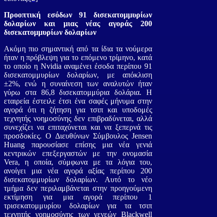
Προοπτική εσόδων 91 δισεκατομμυρίων
δολαρίων και μιας νέας αγοράς 200
δισεκατομμυρίων δολαρίων
Ακόμη πιο σημαντική από τα ίδια τα νούμερα
ήταν η πρόβλεψη για το επόμενο τρίμηνο, κατά
το οποίο η Nvidia αναμένει έσοδα περίπου 91
δισεκατομμυρίων δολαρίων, με απόκλιση
±2%, ενώ η συναίνεση των αναλυτών ήταν
γύρω στα 86,8 δισεκατομμύρια δολάρια. Η
εταιρεία έστειλε έτσι ένα σαφές μήνυμα στην
αγορά ότι η ζήτηση για τσιπ και υποδομές
τεχνητής νοημοσύνης δεν επιβραδύνεται, αλλά
συνεχίζει να επιταχύνεται και να ξεπερνά τις
προσδοκίες. Ο Διευθύνων Σύμβουλος Jensen
Huang παρουσίασε επίσης μια νέα γενιά
κεντρικών επεξεργαστών με την ονομασία
Vera, η οποία, σύμφωνα με τα λόγια του,
ανοίγει μια νέα αγορά αξίας περίπου 200
δισεκατομμυρίων δολαρίων. Αυτό το νέο
τμήμα δεν περιλαμβάνεται στην προηγούμενη
εκτίμηση για μια αγορά περίπου 1
τρισεκατομμυρίου δολαρίων για τα τσιπ
τεχνητής νοημοσύνης των γενεών Blackwell