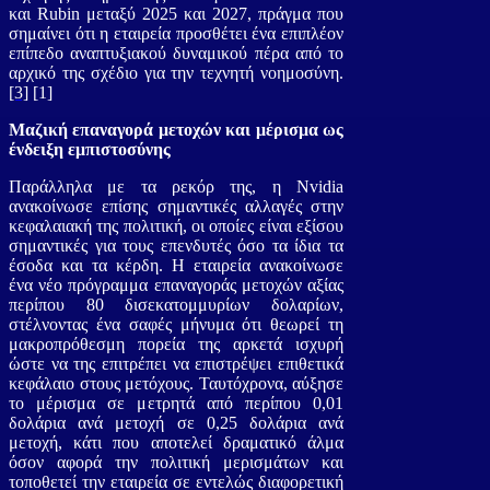
και Rubin μεταξύ 2025 και 2027, πράγμα που
σημαίνει ότι η εταιρεία προσθέτει ένα επιπλέον
επίπεδο αναπτυξιακού δυναμικού πέρα από το
αρχικό της σχέδιο για την τεχνητή νοημοσύνη.
[3]
[1]
Μαζική επαναγορά μετοχών και μέρισμα ως
ένδειξη εμπιστοσύνης
Παράλληλα με τα ρεκόρ της, η Nvidia
ανακοίνωσε επίσης σημαντικές αλλαγές στην
κεφαλαιακή της πολιτική, οι οποίες είναι εξίσου
σημαντικές για τους επενδυτές όσο τα ίδια τα
έσοδα και τα κέρδη. Η εταιρεία ανακοίνωσε
ένα νέο πρόγραμμα επαναγοράς μετοχών αξίας
περίπου 80 δισεκατομμυρίων δολαρίων,
στέλνοντας ένα σαφές μήνυμα ότι θεωρεί τη
μακροπρόθεσμη πορεία της αρκετά ισχυρή
ώστε να της επιτρέπει να επιστρέψει επιθετικά
κεφάλαιο στους μετόχους. Ταυτόχρονα, αύξησε
το μέρισμα σε μετρητά από περίπου 0,01
δολάρια ανά μετοχή σε 0,25 δολάρια ανά
μετοχή, κάτι που αποτελεί δραματικό άλμα
όσον αφορά την πολιτική μερισμάτων και
τοποθετεί την εταιρεία σε εντελώς διαφορετική