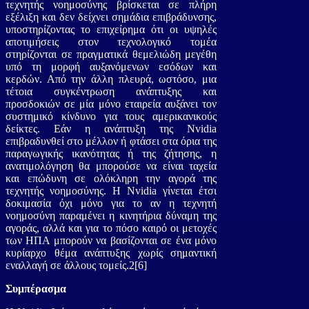
τεχνητής νοημοσύνης βρίσκεται σε πλήρη
εξέλιξη και δεν δείχνει σημάδια επιβράδυνσης,
υποστηρίζοντας το επιχείρημα ότι οι υψηλές
αποτιμήσεις στον τεχνολογικό τομέα
στηρίζονται σε πραγματικά θεμελιώδη μεγέθη
υπό τη μορφή αυξανόμενων εσόδων και
κερδών. Από την άλλη πλευρά, ωστόσο, μια
τέτοια συγκέντρωση ανάπτυξης και
προσδοκιών σε μία μόνο εταιρεία αυξάνει τον
συστημικό κίνδυνο για τους αμερικανικούς
δείκτες. Εάν η ανάπτυξη της Nvidia
επιβραδυνθεί στο μέλλον ή φτάσει στα όρια της
παραγωγικής ικανότητας ή της ζήτησης, η
ανατιμολόγηση θα μπορούσε να είναι ταχεία
και επώδυνη σε ολόκληρη την αγορά της
τεχνητής νοημοσύνης. Η Nvidia γίνεται έτσι
δοκιμασία όχι μόνο για το αν η τεχνητή
νοημοσύνη παραμένει η κινητήρια δύναμη της
αγοράς, αλλά και για το πόσο καιρό οι μετοχές
των ΗΠΑ μπορούν να βασίζονται σε ένα μόνο
κυρίαρχο θέμα ανάπτυξης χωρίς σημαντική
εναλλαγή σε άλλους τομείς.2
[6]
Συμπέρασμα