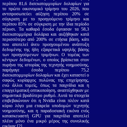
περίπου 81,6 δισεκατομμυρίων δολαρίων για
το πρώτο οικονομικό τρίμηνο του 2026, που
αντιπροσωπεύει αύξηση περίπου 20% σε
σύγκριση με το προηγούμενο τρίμηνο και
περίπου 85% σε σύγκριση με την ίδια περίοδο
πέρυσι. Τα καθαρά έσοδα έφτασαν τα 58,3
δισεκατομμύρια δολάρια και αυξήθηκαν κατά
περισσότερο από 200% σε ετήσια βάση, κάτι
που αποτελεί άνευ προηγουμένου ανάπτυξη
δεδομένης της ήδη εξαιρετικά υψηλής βάσης
των προηγούμενων τριμήνων. Ο τομέας των
κέντρων δεδομένων, ο οποίος βρίσκεται στον
πυρήνα της ιστορίας της τεχνητής νοημοσύνης,
παρήγαγε έσοδα περίπου 75,2
δισεκατομμυρίων δολαρίων και έχει καταστεί ο
σαφώς κυρίαρχος πυλώνας της επιχείρησης,
ενώ άλλοι τομείς, όπως τα παιχνίδια και η
επαγγελματική οπτικοποίηση, αναπτύχθηκαν με
σημαντικά βραδύτερο ρυθμό. Αυτά τα στοιχεία
επιβεβαιώνουν ότι η Nvidia είναι πλέον κατά
κύριο λόγο μια εταιρεία υποδομών τεχνητής
νοημοσύνης, και η παραδοσιακή εικόνα ενός
κατασκευαστή GPU για παιχνίδια αποτελεί
πλέον μόνο ένα μικρό μέρος της συνολικής
εικόνας.
[2]