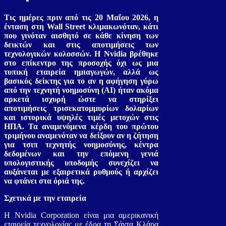
Τις ημέρες πριν από τις 20 Μαΐου 2026, η
ένταση στη Wall Street κλιμακωνόταν, κάτι
που γινόταν αισθητό σε κάθε κίνηση των
δεικτών και στις αποτιμήσεις των
τεχνολογικών κολοσσών. Η Nvidia βρέθηκε
στο επίκεντρο της προσοχής όχι ως μια
τυπική εταιρεία ημιαγωγών, αλλά ως
βασικός δείκτης για το αν η αφήγηση γύρω
από την τεχνητή νοημοσύνη (AI) ήταν ακόμα
αρκετά ισχυρή ώστε να στηρίξει
αποτιμήσεις τρισεκατομμυρίων δολαρίων
και ιστορικά υψηλές τιμές μετοχών στις
ΗΠΑ. Τα αναμενόμενα κέρδη του πρώτου
τριμήνου αναμενόταν να δείξουν αν η ζήτηση
για τσιπ τεχνητής νοημοσύνης, κέντρα
δεδομένων και την επόμενη γενιά
υπολογιστικής υποδομής συνεχίζει να
αυξάνεται με εξαιρετικά ρυθμούς ή αρχίζει
να φτάνει στα όριά της.
Σχετικά με την εταιρεία
Η Nvidia Corporation είναι μια αμερικανική
εταιρεία τεχνολογίας με έδρα τη Σάντα Κλάρα