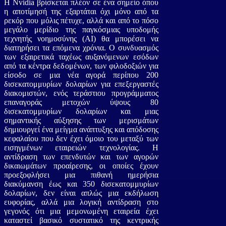
Η Nvidia βρίσκεται πλέον σε ένα σημείο όπου
η αποτίμησή της εξαρτάται όχι μόνο από τα
ρεκόρ που μόλις πέτυχε, αλλά και από το πόσο
μεγάλο μερίδιο της παγκόσμιας υποδομής
τεχνητής νοημοσύνης (AI) θα μπορέσει να
διατηρήσει τα επόμενα χρόνια. Ο συνδυασμός
των εξαιρετικά ταχέως αυξανόμενων εσόδων
από τα κέντρα δεδομένων, των φιλοδοξιών για
είσοδο σε μια νέα αγορά περίπου 200
δισεκατομμυρίων δολαρίων για επεξεργαστές
διακομιστών, ενός τεράστιου προγράμματος
επαναγοράς μετοχών ύψους 80
δισεκατομμυρίων δολαρίων και μιας
σημαντικής αύξησης των μερισμάτων
δημιουργεί ένα μείγμα ανάπτυξης και απόδοσης
κεφαλαίου που δεν έχει όμοιο του μεταξύ των
εισηγμένων εταιρειών τεχνολογίας. Η
αντίδραση των επενδυτών και των αγορών
δικαιωμάτων προαίρεσης, οι οποίες έχουν
προεξοφλήσει μια πιθανή ημερήσια
διακύμανση έως και 350 δισεκατομμυρίων
δολαρίων, δεν είναι απλώς μια εκδήλωση
ευφορίας, αλλά μια λογική αντίδραση στο
γεγονός ότι μια μεμονωμένη εταιρεία έχει
καταστεί βασικό συστατικό της κεντρικής