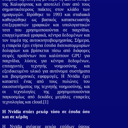
της Καλιφόρνιας και αποτελεί έναν από τους
σημαντικότερους παίκτες στον κλάδο των
ημιαγωγών. Ιδρύθηκε το 1993 και σταδιακά
καθιερώθηκε ως βασικός κατασκευαστής
επεξεργαστών γραφικών και υπολογιστικών
τσιπ που χρησιμοποιούνται σε παιχνίδια,
επαγγελματικά γραφικά, κέντρα δεδομένων και
τον τομέα της αυτοκινητοβιομηχανίας. Σήμερα,
η εταιρεία έχει ετήσια έσοδα δισεκατομμυρίων
δολαρίων και βρίσκεται πίσω από διάφορες
σειρές προϊόντων που καλύπτουν GPU για
παιχνίδια, λύσεις για κέντρα δεδομένων,
επιταχυντές τεχνητής νοημοσύνης και
εξειδικευμένο υλικό για αυτόνομα συστήματα
και βιομηχανικές εφαρμογές. Η Nvidia έχει
καταστεί ένας από τους πυλώνες του
οικοσυστήματος της τεχνητής νοημοσύνης, και
οι τεχνολογίες της χρησιμοποιούνται
παγκοσμίως από δεκάδες μεγάλες εταιρείες
τεχνολογίας και cloud.
[1]
Η Nvidia σπάει ρεκόρ τόσο σε έσοδα όσο
και σε κέρδη
Η Nvidia ανέφερε ρεκόρ εσόδων ύψους