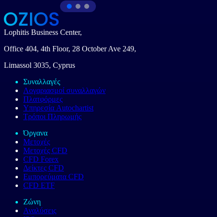
Lophitis Business Center,
Office 404, 4th Floor, 28 October Ave 249,
Limassol 3035, Cyprus
Συναλλαγές
Λογαριασμοί συναλλαγών
Πλατφόρμες
Υπηρεσία Autochartist
Τρόποι Πληρωμής
Όργανα
Μετοχές
Μετοχές CFD
CFD Forex
Δείκτες CFD
Εμπορεύματα CFD
CFD ETF
Ζώνη
Αναλύσεις