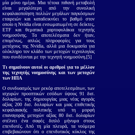
μία μόνο ημέρα. Μια τέτοια πιθανή μεταβολή
είναι μεγαλύτερη από την συνολική
κεφαλαιοποίηση πολλών μεγάλων παγκόσμιων
εταιρειών και καταδεικνύει το βαθμό στον
οποίο η Nvidia είναι ενσωματωμένη σε δείκτες,
ETF και θεματικά χαρτοφυλάκια τεχνητής
νοημοσύνης. Τα αποτελέσματα δεν ήταν,
επομένως, απλώς πληροφορίες για τους
μετόχους της Nvidia, αλλά μια δοκιμασία για
ολόκληρο τον κλάδο των μετοχών τεχνολογίας
που συνδέονται με την τεχνητή νοημοσύνη.
[5]
Τι σημαίνουν αυτοί οι αριθμοί για το μέλλον
της τεχνητής νοημοσύνης και των μετοχών
των ΗΠΑ
Ο συνδυασμός των ρεκόρ αποτελεσμάτων, των
ισχυρών προοπτικών εσόδων ύψους 91 δισ.
δολαρίων, της δημιουργίας μιας νέας αγοράς
αξίας 200 δισ. δολαρίων και μιας επιθετικής
κεφαλαιακής πολιτικής υπό τη μορφή
επαναγοράς μετοχών αξίας 80 δισ. δολαρίων
στέλνει ένα σαφές διπλό μήνυμα στους
επενδυτές. Από τη μία πλευρά, τα νούμερα
επιβεβαιώνουν ότι ο επενδυτικός κύκλος της