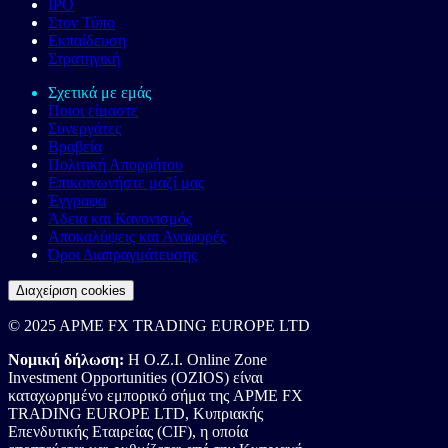
IPO
Στον Τύπο
Εκπαίδευση
Στρατηγική
Σχετικά με εμάς
Ποιοι είμαστε
Συνεργάτες
Βραβεία
Πολιτική Απορρήτου
Επικοινωνήστε μαζί μας
Έγγραφα
Άδεια και Κανονισμός
Αποκαλύψεις και Αναφορές
Όροι Διαπραγμάτευσης
Διαχείριση cookies
© 2025 APME FX TRADING EUROPE LTD
Νομική δήλωση:
Η O.Z.I. Online Zone
Investment Opportunities (OZIOS) είναι
καταχωρημένο εμπορικό σήμα της APME FX
TRADING EUROPE LTD, Κυπριακής
Επενδυτικής Εταιρείας (CIF), η οποία