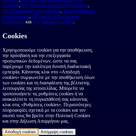
πελατών
,
Την πολιτική παραπόνων πελατών
,
Τις πληροφορίες της εταιρείας
,
Τις συγκρούσεις
συμφερόντων
,
Το Ταμείο Αποζημίωσης
Επενδυτών
και
Την πολιτική cookies
.
Cookies
Χρησιμοποιούμε cookies για την αποθήκευση,
την πρόσβαση και την επεξεργασία
προσωπικών δεδομένων, ώστε να σας
παρέχουμε την καλύτερη δυνατή διαδικτυακή
εμπειρία. Κάνοντας κλικ στο «Αποδοχή
cookies» συμφωνείτε με την αποθήκευση όλων
των cookies και τη διασφάλιση της βέλτιστης
λειτουργίας της ιστοσελίδας. Μπορείτε να
τροποποιήσετε τις ρυθμίσεις cookies ή να
ανακαλέσετε τη συγκατάθεσή σας κάνοντας
κλικ στις «Ρυθμίσεις cookies». Περισσότερες
πληροφορίες σχετικά με τα cookies και τον
σκοπό τους θα βρείτε στην Πολιτική Cookies
και στην Δήλωση Απορρήτου μας.
Αποδοχή cookies
Απόρριψη cookies