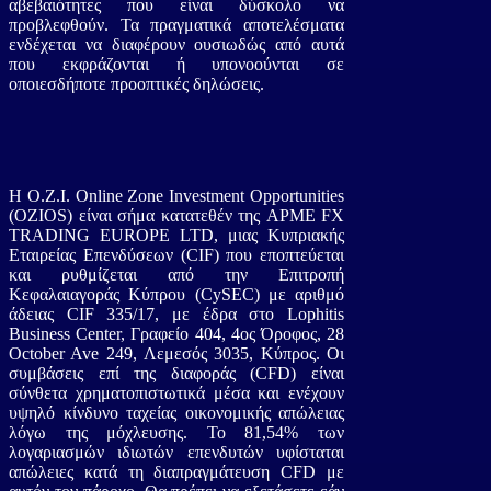
αβεβαιότητες που είναι δύσκολο να
προβλεφθούν. Τα πραγματικά αποτελέσματα
ενδέχεται να διαφέρουν ουσιωδώς από αυτά
που εκφράζονται ή υπονοούνται σε
οποιεσδήποτε προοπτικές δηλώσεις.
Η O.Z.I. Online Zone Investment Opportunities
(OZIOS) είναι σήμα κατατεθέν της APME FX
TRADING EUROPE LTD, μιας Κυπριακής
Εταιρείας Επενδύσεων (CIF) που εποπτεύεται
και ρυθμίζεται από την Επιτροπή
Κεφαλαιαγοράς Κύπρου (CySEC) με αριθμό
άδειας CIF 335/17, με έδρα στο Lophitis
Business Center, Γραφείο 404, 4ος Όροφος, 28
October Ave 249, Λεμεσός 3035, Κύπρος. Οι
συμβάσεις επί της διαφοράς (CFD) είναι
σύνθετα χρηματοπιστωτικά μέσα και ενέχουν
υψηλό κίνδυνο ταχείας οικονομικής απώλειας
λόγω της μόχλευσης. Το 81,54% των
λογαριασμών ιδιωτών επενδυτών υφίσταται
απώλειες κατά τη διαπραγμάτευση CFD με