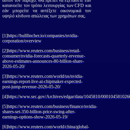
αυτόν τον πάροχο. Θα πρέπει να εξετάσετε εάν
κατανοείτε τον τρόπο λειτουργίας των CFD και
εάν μπορείτε να αντέξετε οικονομικά τον
υψηλό κίνδυνο απώλειας των χρημάτων σας.
[1]
https://bullfincher.io/companies/nvidia-
corporation/overview
[2]
https://www.reuters.com/business/retail-
consumer/nvidia-forecasts-quarterly-revenue-
above-estimates-announces-80-billion-share-
2026-05-20/
[3]
https://www.reuters.com/world/us/nvidia-
earnings-report-live-ai-chipmaker-expected-
post-jump-revenue-2026-05-20/
[4]
https://www.sec.gov/Archives/edgar/data/1045810/00010458102
[5]
https://www.reuters.com/business/finance/nvidia-
shares-set-350-billion-price-swing-after-
earnings-options-show-2026-05-19/
[6]
https://www.reuters.com/world/china/global-