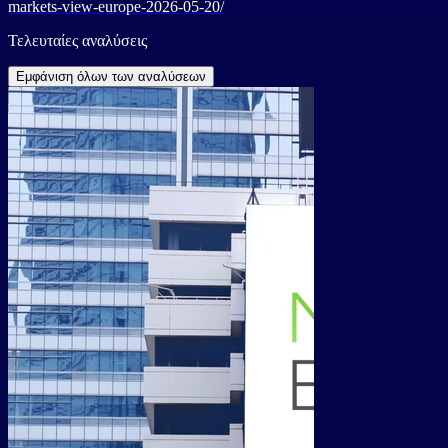
markets-view-europe-2026-05-20/
Τελευταίες αναλύσεις
Εμφάνιση όλων των αναλύσεων
4/5/2026
Intel: Επιστρέφ
νοημοσύνης και
ανάπτυξης
24/4/2026
TSMC: Ο γίγαντ
με αύξηση κερδ
τεχνητής νοημο
17/4/2026
Microsoft: Η επ
νοημοσύνης και
ανοίγουν το δρ