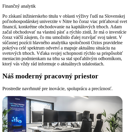
Finančný analytik
Po získaní inžinierskeho titulu v oblasti výživy ľudí na Slovenskej
poľnohospodárskej univerzite v Nitre ho čoraz viac priťahoval svet
financií, konkrétne obchodovanie na kapitálových trhoch. Adam
začal obchodovať na vlastnú päsť a rýchlo zistil, že má o investície
čoraz väčší záujem, čo mu umožnilo ďalej rozvíjať svoj talent. V
súčasnej pozícii hlavného analytika spoločnosti Ozios pravidelne
pokrýva celé spektrum odvetví a mapuje aktuálnu situáciu na
svetových trhoch. Vďaka svojej schopnosti rýchlo sa prispôsobiť
meniacim podmienkam na trhu sa stal spoľahlivým odborníkom,
ktorý vás vždy rád informuje o aktuálnych udalostiach.
Náš moderný pracovný priestor
Prostredie navrhnuté pre inovácie, spoluprácu a precíznosť.