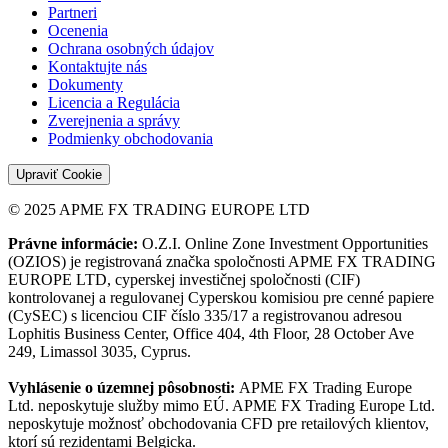
Partneri
Ocenenia
Ochrana osobných údajov
Kontaktujte nás
Dokumenty
Licencia a Regulácia
Zverejnenia a správy
Podmienky obchodovania
Upraviť Cookie
© 2025 APME FX TRADING EUROPE LTD
Právne informácie:
O.Z.I. Online Zone Investment Opportunities
(OZIOS) je registrovaná značka spoločnosti APME FX TRADING
EUROPE LTD, cyperskej investičnej spoločnosti (CIF)
kontrolovanej a regulovanej Cyperskou komisiou pre cenné papiere
(CySEC) s licenciou CIF číslo 335/17 a registrovanou adresou
Lophitis Business Center, Office 404, 4th Floor, 28 October Ave
249, Limassol 3035, Cyprus.
Vyhlásenie o územnej pôsobnosti:
APME FX Trading Europe
Ltd. neposkytuje služby mimo EÚ. APME FX Trading Europe Ltd.
neposkytuje možnosť obchodovania CFD pre retailových klientov,
ktorí sú rezidentami Belgicka.