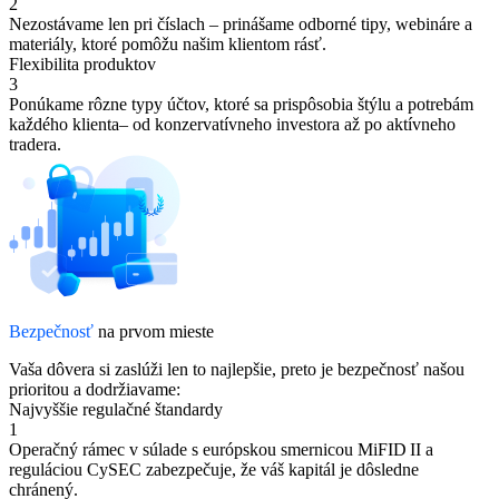
2
Nezostávame len pri číslach – prinášame odborné tipy, webináre a
materiály, ktoré pomôžu našim klientom rásť.
Flexibilita produktov
3
Ponúkame rôzne typy účtov, ktoré sa prispôsobia štýlu a potrebám
každého klienta– od konzervatívneho investora až po aktívneho
tradera.
Bezpečnosť
na prvom mieste
Vaša dôvera si zaslúži len to najlepšie, preto je bezpečnosť našou
prioritou a dodržiavame:
Najvyššie regulačné štandardy
1
Operačný rámec v súlade s európskou smernicou MiFID II a
reguláciou CySEC zabezpečuje, že váš kapitál je dôsledne
chránený.