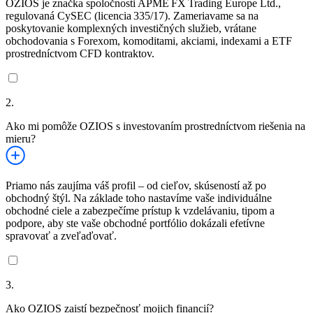
OZIOS je značka spoločnosti APME FX Trading Europe Ltd.,
regulovaná CySEC (licencia 335/17). Zameriavame sa na
poskytovanie komplexných investičných služieb, vrátane
obchodovania s Forexom, komoditami, akciami, indexami a ETF
prostredníctvom CFD kontraktov.
2.
Ako mi pomôže OZIOS s investovaním prostredníctvom riešenia na
mieru?
Priamo nás zaujíma váš profil – od cieľov, skúseností až po
obchodný štýl. Na základe toho nastavíme vaše individuálne
obchodné ciele a zabezpečíme prístup k vzdelávaniu, tipom a
podpore, aby ste vaše obchodné portfólio dokázali efetívne
spravovať a zveľaďovať.
3.
Ako OZIOS zaistí bezpečnosť mojich financií?