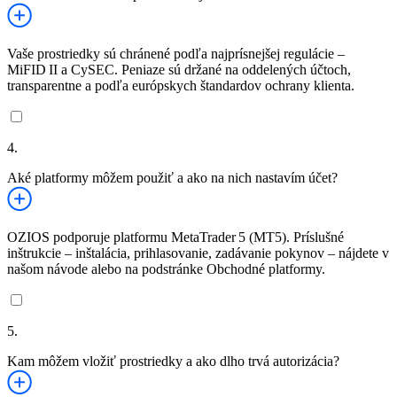
Vaše prostriedky sú chránené podľa najprísnejšej regulácie –
MiFID II a CySEC. Peniaze sú držané na oddelených účtoch,
transparentne a podľa európskych štandardov ochrany klienta.
4.
Aké platformy môžem použiť a ako na nich nastavím účet?
OZIOS podporuje platformu MetaTrader 5 (MT5). Príslušné
inštrukcie – inštalácia, prihlasovanie, zadávanie pokynov – nájdete v
našom návode alebo na podstránke Obchodné platformy.
5.
Kam môžem vložiť prostriedky a ako dlho trvá autorizácia?