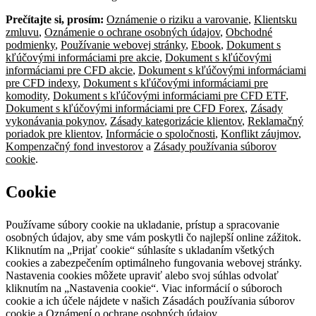
Prečítajte si, prosím:
Oznámenie o riziku a varovanie
,
Klientsku
zmluvu
,
Oznámenie o ochrane osobných údajov
,
Obchodné
podmienky
,
Používanie webovej stránky
,
Ebook
,
Dokument s
kľúčovými informáciami pre akcie
,
Dokument s kľúčovými
informáciami pre CFD akcie
,
Dokument s kľúčovými informáciami
pre CFD indexy
,
Dokument s kľúčovými informáciami pre
komodity
,
Dokument s kľúčovými informáciami pre CFD ETF
,
Dokument s kľúčovými informáciami pre CFD Forex
,
Zásady
vykonávania pokynov
,
Zásady kategorizácie klientov
,
Reklamačný
poriadok pre klientov
,
Informácie o spoločnosti
,
Konflikt záujmov
,
Kompenzačný fond investorov
a
Zásady používania súborov
cookie
.
Cookie
Používame súbory cookie na ukladanie, prístup a spracovanie
osobných údajov, aby sme vám poskytli čo najlepší online zážitok.
Kliknutím na „Prijať cookie“ súhlasíte s ukladaním všetkých
cookies a zabezpečením optimálneho fungovania webovej stránky.
Nastavenia cookies môžete upraviť alebo svoj súhlas odvolať
kliknutím na „Nastavenia cookie“. Viac informácií o súboroch
cookie a ich účele nájdete v našich Zásadách používania súborov
cookie a Oznámení o ochrane osobných údajov.