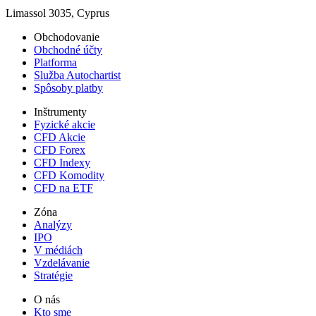
Limassol 3035, Cyprus
Obchodovanie
Obchodné účty
Platforma
Služba Autochartist
Spôsoby platby
Inštrumenty
Fyzické akcie
CFD Akcie
CFD Forex
CFD Indexy
CFD Komodity
CFD na ETF
Zóna
Analýzy
IPO
V médiách
Vzdelávanie
Stratégie
O nás
Kto sme