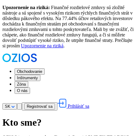
Upozornenie na riziká:
Finančné rozdielové zmluvy sú zložité
nástroje a sú spojené s vysokým rizikom rýchlych finančných strát v
dôsledku pákového efektu. Na 77.44% účtov retailových investorov
dochádza k finančným stratám pri obchodovaní s finančnými
rozdielovými zmluvami u tohto poskytovateľa. Mali by ste zvážiť, či
chápete, ako finančné rozdielové zmluvy fungujú, a či si môžete
dovoliť podstúpiť vysoké riziko, že utrpíte finančné straty. Prečítajte
si prosím
Upozornenie na riziká
.
Obchodovanie
Inštrumenty
Zóna
O nás
Prihlásiť sa
SK
Registrovať sa
Kto sme?